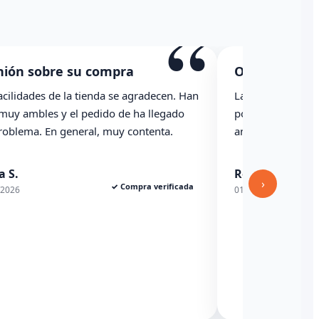
“
sobre su compra
Opinión sobre su 
des de la tienda se agradecen. Han
La caja ha llegado con u
les y el pedido de ha llegado
podría haber indicado r
. En general, muy contenta.
anterioridad
Rexesito
›
✓ Compra verificada
01/06/2026