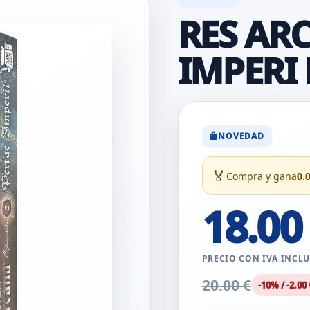
RES AR
IMPERI 
NOVEDAD
🏅
Compra y gana
0.
18.00
PRECIO CON IVA INCL
20.00 €
-10% / -2.00 