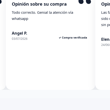
“
“
Opinión sobre su compra
O
Las facilidades de la tienda se agradecen. Han
La
sido muy ambles y el pedido de ha llegado
po
sin problema. En general, muy contenta.
an
da
Elena S.
R
✓ Compra verificada
24/06/2026
01