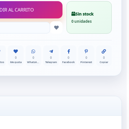
DIR AL CARRITO
Sin stock
0 unidades
0
0
0
0
0
0
itos
Me gusta
WhatsApp
Telegram
Facebook
Pinterest
Copiar