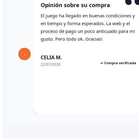
“
ra
Opinión sobre su compra
condiciones y
Todo correcto. Genial la atención vía
La web y el
whatsapp
cuado para mi
Angel P.
✓ Compra verifica
03/07/2026
‹
ompra verificada