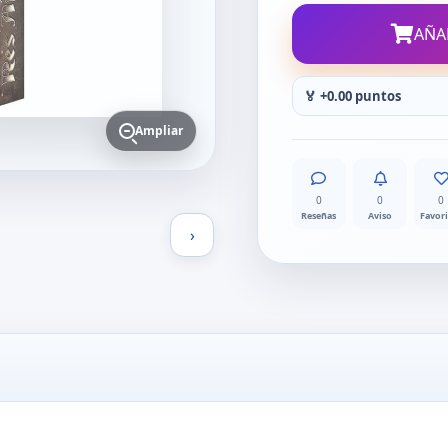
AÑA
🏅 +0.00 puntos
Ampliar
0
0
0
Reseñas
Aviso
Favor
›