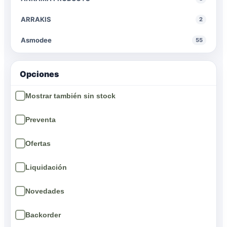
ARRAKIS
2
Asmodee
55
BIOVIVA!
1
Opciones
BUYMEEPLES
2
CALLIOPE GAMES
2
CMON
2
DAYS OF WONDER
1
Devir
24
EDGE
30
EDICIONES PRIMIGENIO
1
34