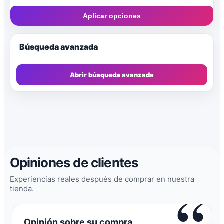
FANTASY FLIGHT GAMES
Aplicar opciones
gamegenic
2
GAMELIN
2
Búsqueda avanzada
GDM
1
Abrir búsqueda avanzada
GENX
3
Giochix
1
HABA
1
LastLevel
2
Opiniones de clientes
LOOKOUTSPILE
1
Experiencias reales después de comprar en nuestra
“
“
LUDONOVA
1
tienda.
Maldito Games
42
Opinión sobre su compra