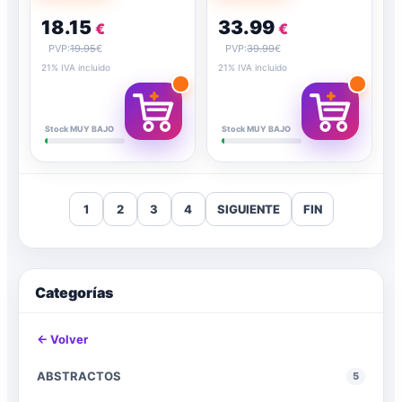
18.15
33.99
€
€
PVP:
19.95
€
PVP:
39.99
€
21% IVA incluido
21% IVA incluido
Stock MUY BAJO
Stock MUY BAJO
1
2
3
4
SIGUIENTE
FIN
Categorías
← Volver
ABSTRACTOS
5