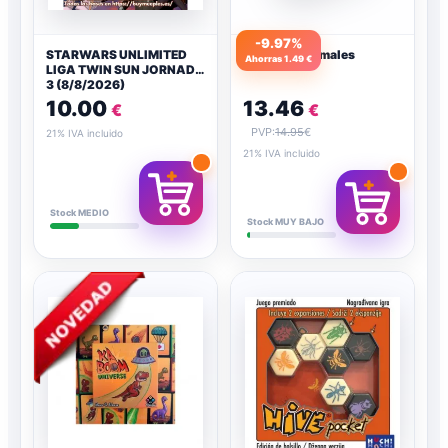
-9.97%
STARWARS UNLIMITED
Cardline Animales
Ahorras 1.49 €
LIGA TWIN SUN JORNADA
3 (8/8/2026)
10.00
13.46
€
€
PVP:
14.95
€
21% IVA incluido
21% IVA incluido
Stock MEDIO
Stock MUY BAJO