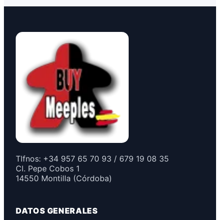
TRANJIS GAMES
3
Varios
53
Z-MAN GAMES
2
ZACATRUS
1
Tlfnos: +34 957 65 70 93 / 679 19 08 35
Cl. Pepe Cobos 1
14550 Montilla (Córdoba)
DATOS GENERALES