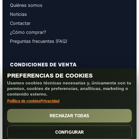
Quiénes somos
Noticias
Contactar
¿Cómo comprar?
Preguntas frecuentes (FAQ)
CONDICIONES DE VENTA
PREFERENCIAS DE COOKIES
GARANTÍAS
Usamos cookies técnicas necesarias y, únicamente con tu
PROTECCIÓN DE DATOS
permiso, cookies de preferencias, analíticas, marketing o
COOKIES+PRIVACIDAD
contenido externo.
Política de cookies
Privacidad
FORMAS DE PAGO
CONDICIONES VENTA/POST-VENTA
RECHAZAR TODAS
CONFIGURAR