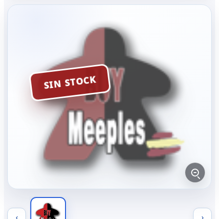
SIN STOCK
‹
›