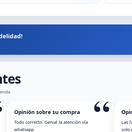
delidad!
ntes
“
ienda.
Opinión sobre su compra
Opinió
Todo correcto. Genial la atención vía
Las facil
whatsapp
sido muy 