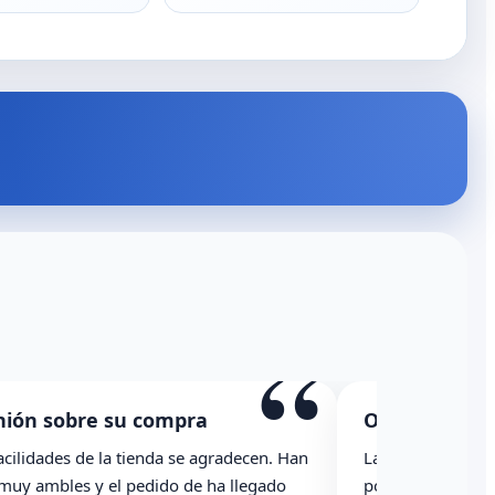
“
n sobre su compra
Opinión sobre s
idades de la tienda se agradecen. Han
La caja ha llegado co
ambles y el pedido de ha llegado
podría haber indicado