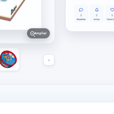
0
0
0
Reseñas
Aviso
Favor
Ampliar
›