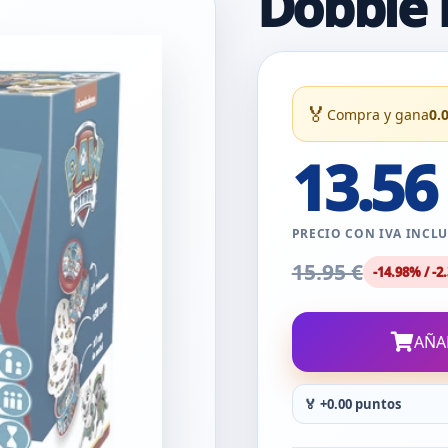
Dobble 
🏅
Compra y gana
0.
13.56
PRECIO CON IVA INCL
15.95 €
-14.98% / -2.
AÑA
🏅 +0.00 puntos