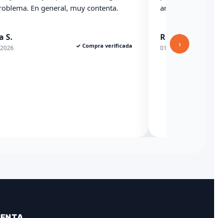
ema. En general, muy contenta.
anterioridad
Rexesito
›
✓ Compra verificada
01/06/2026
VENTA