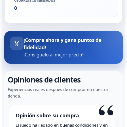
USUARIOS INTERESADOS
0
¡Compra ahora y gana puntos de
🏅
fidelidad!
¡Consíguelo al mejor precio!
Opiniones de clientes
Experiencias reales después de comprar en nuestra
“
tienda.
Opinión sobre su compra
El juego ha llegado en buenas condiciones y en
T