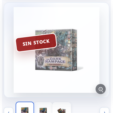
SIN STOCK
‹
›