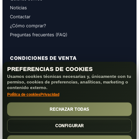
Noticias
Contactar
¿Cómo comprar?
Preguntas frecuentes (FAQ)
CONDICIONES DE VENTA
PREFERENCIAS DE COOKIES
GARANTÍAS
Usamos cookies técnicas necesarias y, únicamente con tu
PROTECCIÓN DE DATOS
permiso, cookies de preferencias, analíticas, marketing o
COOKIES+PRIVACIDAD
contenido externo.
Política de cookies
Privacidad
FORMAS DE PAGO
CONDICIONES VENTA/POST-VENTA
RECHAZAR TODAS
CONFIGURAR