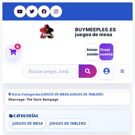
BUYMEEPLES.ES
juegos de mesa
0
Iniciar
Crear
sesión
cuenta
Buscar productos
Inicio
›
Categorías
›
JUEGOS DE MESA
›
JUEGOS DE TABLERO
›
Kharnage: The Dark Rampage
CATEGORÍAS
JUEGOS DE MESA
JUEGOS DE TABLERO