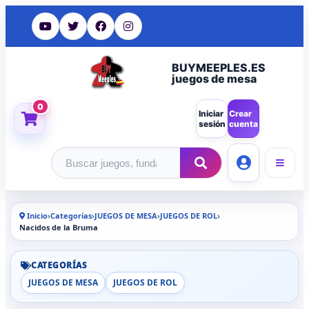
BUYMEEPLES.ES
juegos de mesa
0
Iniciar
Crear
sesión
cuenta
Buscar productos
Inicio
›
Categorías
›
JUEGOS DE MESA
›
JUEGOS DE ROL
›
Nacidos de la Bruma
CATEGORÍAS
JUEGOS DE MESA
JUEGOS DE ROL