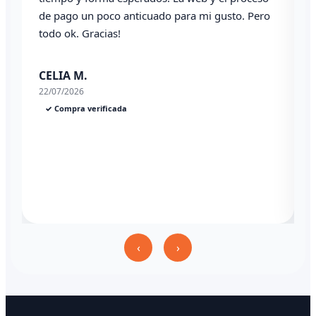
de pago un poco anticuado para mi gusto. Pero
todo ok. Gracias!
0
CELIA M.
22/07/2026
✓ Compra verificada
‹
›