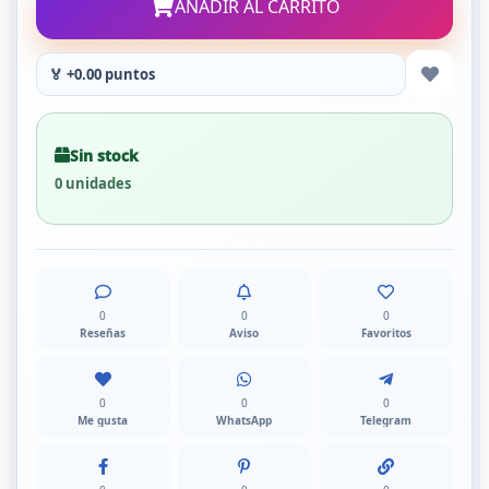
AÑADIR AL CARRITO
🏅 +0.00 puntos
Sin stock
0 unidades
0
0
0
Reseñas
Aviso
Favoritos
0
0
0
Me gusta
WhatsApp
Telegram