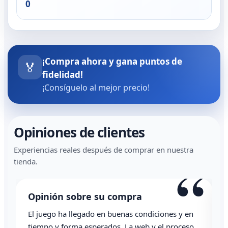
0
¡Compra ahora y gana puntos de
🏅
fidelidad!
¡Consíguelo al mejor precio!
Opiniones de clientes
Experiencias reales después de comprar en nuestra
“
tienda.
Opinión sobre su compra
El juego ha llegado en buenas condiciones y en
T
tiempo y forma esperados. La web y el proceso