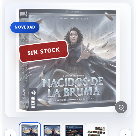
NOVEDAD
SIN STOCK
‹
›