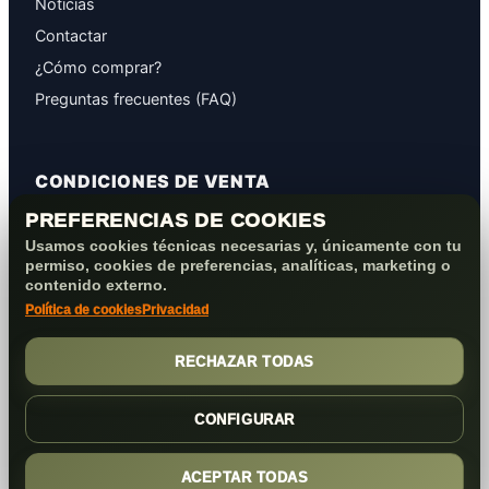
Noticias
Contactar
¿Cómo comprar?
Preguntas frecuentes (FAQ)
CONDICIONES DE VENTA
PREFERENCIAS DE COOKIES
GARANTÍAS
Usamos cookies técnicas necesarias y, únicamente con tu
PROTECCIÓN DE DATOS
permiso, cookies de preferencias, analíticas, marketing o
COOKIES+PRIVACIDAD
contenido externo.
Política de cookies
Privacidad
FORMAS DE PAGO
CONDICIONES VENTA/POST-VENTA
RECHAZAR TODAS
CONFIGURAR
ACEPTAR TODAS
(c) 2026
Elmejorserver.com