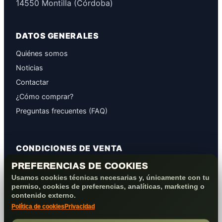
14550 Montilla (Córdoba)
DATOS GENERALES
Quiénes somos
Noticias
Contactar
¿Cómo comprar?
Preguntas frecuentes (FAQ)
CONDICIONES DE VENTA
PREFERENCIAS DE COOKIES
GARANTÍAS
Usamos cookies técnicas necesarias y, únicamente con tu
PROTECCIÓN DE DATOS
permiso, cookies de preferencias, analíticas, marketing o
COOKIES+PRIVACIDAD
contenido externo.
Política de cookies
Privacidad
FORMAS DE PAGO