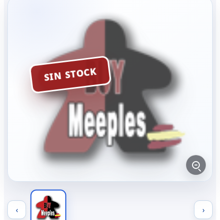
SIN STOCK
‹
›