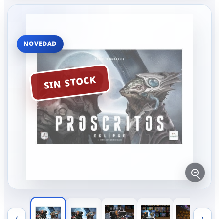
NOVEDAD
SIN STOCK
‹
›