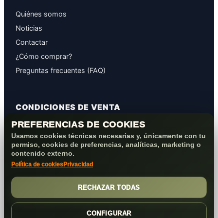
Quiénes somos
Noticias
Contactar
¿Cómo comprar?
Preguntas frecuentes (FAQ)
CONDICIONES DE VENTA
PREFERENCIAS DE COOKIES
GARANTÍAS
Usamos cookies técnicas necesarias y, únicamente con tu
PROTECCIÓN DE DATOS
permiso, cookies de preferencias, analíticas, marketing o
COOKIES+PRIVACIDAD
contenido externo.
Política de cookies
Privacidad
FORMAS DE PAGO
CONDICIONES VENTA/POST-VENTA
RECHAZAR TODAS
CONFIGURAR