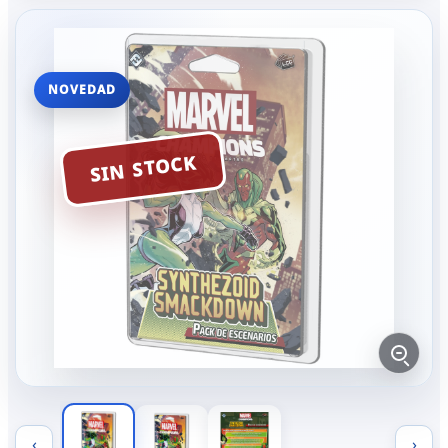
NOVEDAD
SIN STOCK
‹
›