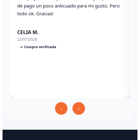
. Pero
Angel P.
03/07/2026
✓ Compra verificada
‹
›