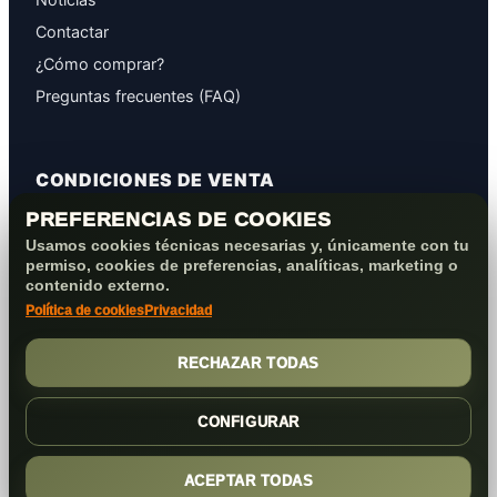
Contactar
¿Cómo comprar?
Preguntas frecuentes (FAQ)
CONDICIONES DE VENTA
PREFERENCIAS DE COOKIES
GARANTÍAS
Usamos cookies técnicas necesarias y, únicamente con tu
PROTECCIÓN DE DATOS
permiso, cookies de preferencias, analíticas, marketing o
COOKIES+PRIVACIDAD
contenido externo.
Política de cookies
Privacidad
FORMAS DE PAGO
CONDICIONES VENTA/POST-VENTA
RECHAZAR TODAS
CONFIGURAR
ACEPTAR TODAS
(c) 2026
Elmejorserver.com