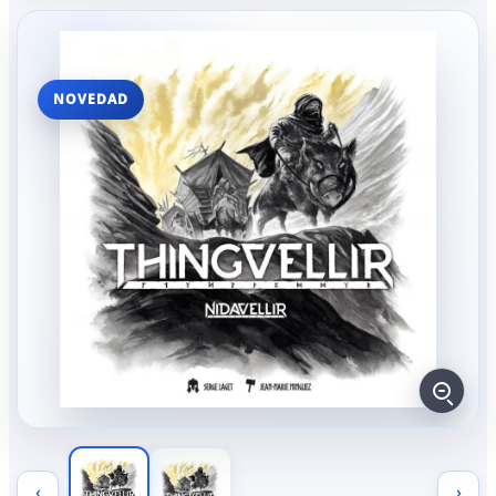
NOVEDAD
‹
›