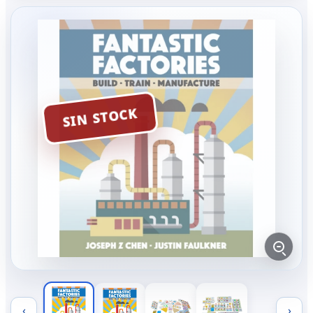
SIN STOCK
‹
›