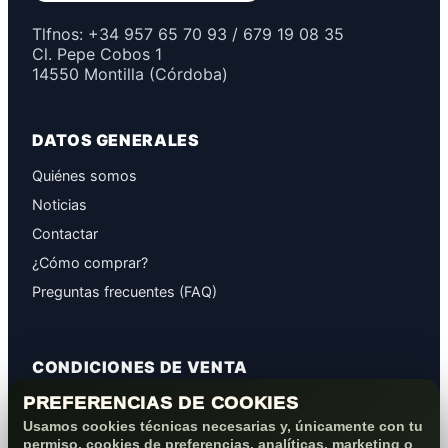
Tlfnos: +34 957 65 70 93 / 679 19 08 35
Cl. Pepe Cobos 1
14550 Montilla (Córdoba)
DATOS GENERALES
Quiénes somos
Noticias
Contactar
¿Cómo comprar?
Preguntas frecuentes (FAQ)
CONDICIONES DE VENTA
PREFERENCIAS DE COOKIES
GARANTÍAS
Usamos cookies técnicas necesarias y, únicamente con tu
PROTECCIÓN DE DATOS
permiso, cookies de preferencias, analíticas, marketing o