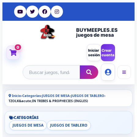
BUYMEEPLES.ES
juegos de mesa
0
Iniciar
Crear
sesión
cuenta
Buscar productos
Inicio
›
Categorías
›
JUEGOS DE MESA
›
JUEGOS DE TABLERO
›
TZOLK&acute;IN TRIBES & PROPHECIES (INGLES)
CATEGORÍAS
JUEGOS DE MESA
JUEGOS DE TABLERO