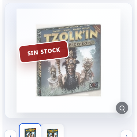
SIN STOCK
‹
›