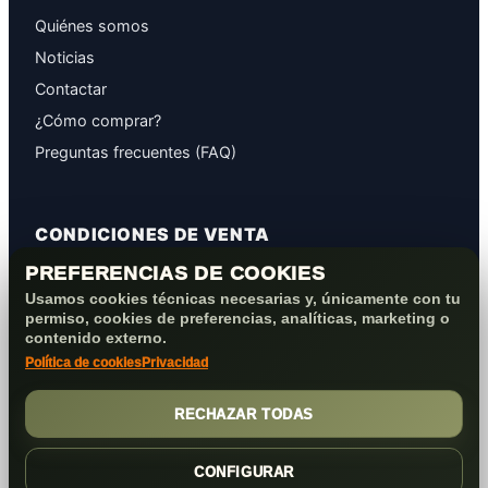
Quiénes somos
Noticias
Contactar
¿Cómo comprar?
Preguntas frecuentes (FAQ)
CONDICIONES DE VENTA
PREFERENCIAS DE COOKIES
GARANTÍAS
Usamos cookies técnicas necesarias y, únicamente con tu
PROTECCIÓN DE DATOS
permiso, cookies de preferencias, analíticas, marketing o
COOKIES+PRIVACIDAD
contenido externo.
Política de cookies
Privacidad
FORMAS DE PAGO
CONDICIONES VENTA/POST-VENTA
RECHAZAR TODAS
CONFIGURAR