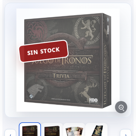
SIN STOCK
‹
›