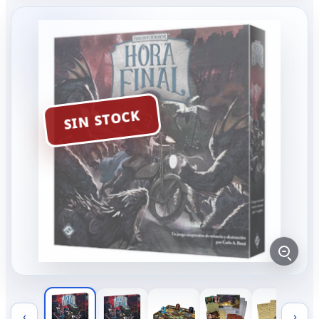
SIN STOCK
‹
›