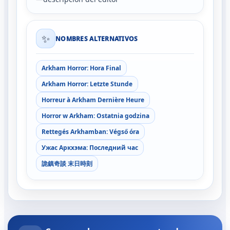
✨
NOMBRES ALTERNATIVOS
Arkham Horror: Hora Final
Arkham Horror: Letzte Stunde
Horreur à Arkham Dernière Heure
Horror w Arkham: Ostatnia godzina
Rettegés Arkhamban: Végső óra
Ужас Аркхэма: Последний час
詭鎮奇談 末日時刻