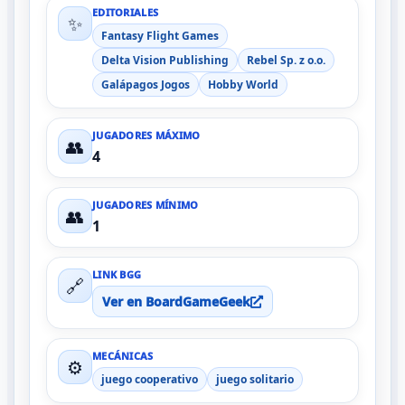
EDITORIALES
✨
Fantasy Flight Games
Delta Vision Publishing
Rebel Sp. z o.o.
Galápagos Jogos
Hobby World
JUGADORES MÁXIMO
👥
4
JUGADORES MÍNIMO
👥
1
LINK BGG
🔗
Ver en BoardGameGeek
MECÁNICAS
⚙️
juego cooperativo
juego solitario