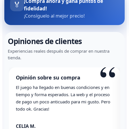
¡Compra ahora y gana puntos de
🏅
fidelidad!
¡Consíguelo al mejor precio!
Opiniones de clientes
Experiencias reales después de comprar en nuestra
“
“
tienda.
Opinión sobre su compra
Todo correcto. Genial la atención vía whatsapp
L
Angel P.
03/07/2026
✓ Compra verificada
2