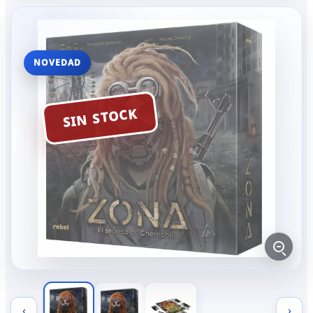
NOVEDAD
SIN STOCK
‹
›