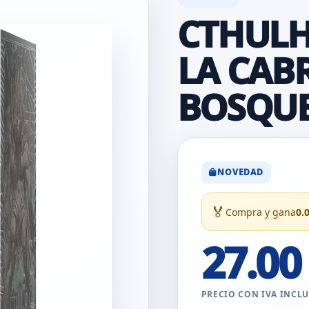
CTHULH
LA CAB
BOSQU
NOVEDAD
🏅
Compra y gana
0.
27.00
PRECIO CON IVA INCL