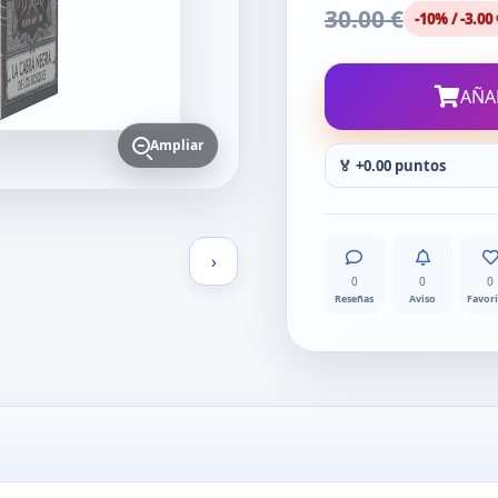
30.00 €
-10% / -3.00 
AÑA
Ampliar
🏅 +0.00 puntos
›
0
0
0
Reseñas
Aviso
Favor