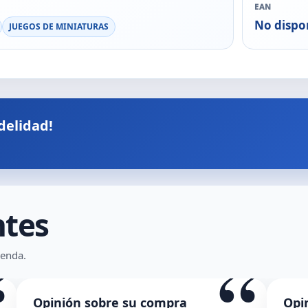
EAN
No dispo
JUEGOS DE MINIATURAS
delidad!
ntes
“
“
ienda.
Opinión sobre su compra
O