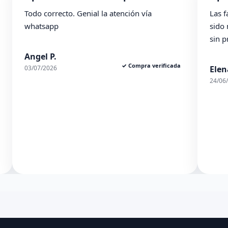
Las facilidades de la tienda se agradecen. Han
La
sido muy ambles y el pedido de ha llegado
po
sin problema. En general, muy contenta.
an
da
Elena S.
R
✓ Compra verificada
24/06/2026
01