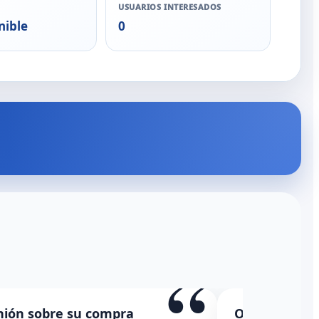
USUARIOS INTERESADOS
nible
0
“
pinión sobre su compra
Opinión so