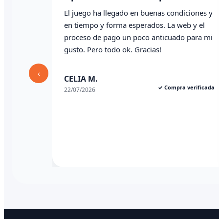
condiciones y
Todo correcto. Genial la atención vía
La web y el
whatsapp
cuado para mi
Angel P.
✓ Compra verifica
03/07/2026
‹
ompra verificada