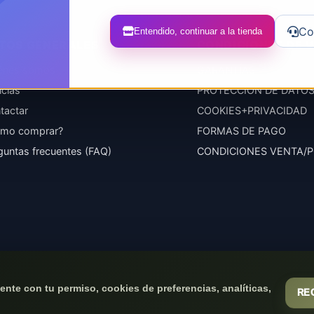
Co
Entendido, continuar a la tienda
TOS GENERALES
CONDICIONES DE 
énes somos
GARANTÍAS
icias
PROTECCIÓN DE DATO
tactar
COOKIES+PRIVACIDAD
mo comprar?
FORMAS DE PAGO
guntas frecuentes (FAQ)
CONDICIONES VENTA/
nte con tu permiso, cookies de preferencias, analíticas,
RE