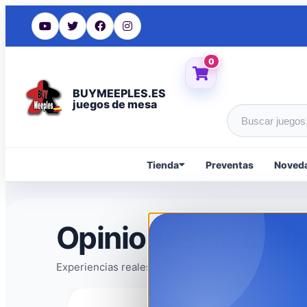
0
BUYMEEPLES.ES
juegos de mesa
Buscar produc
Tienda
Preventas
Noved
Opiniones de clie
Experiencias reales después de comprar en nuestra