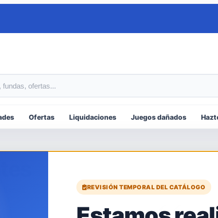
tos
ades
Ofertas
Liquidaciones
Juegos dañados
Hazt
ntes
REVISIÓN TEMPORAL DEL CATÁLOGO
 tienda.
Estamos real