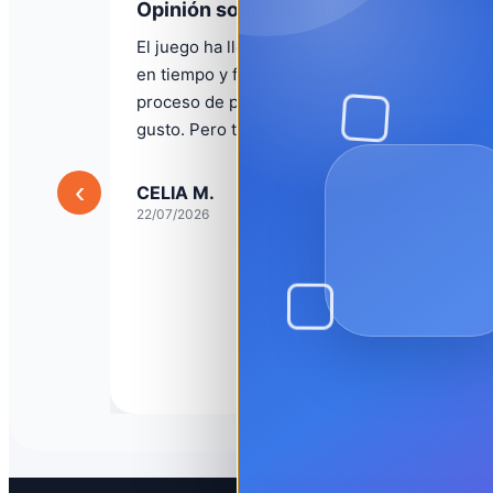
Opinión sobre su compra
El juego ha llegado en buenas condiciones y
en tiempo y forma esperados. La web y el
proceso de pago un poco anticuado para mi
gusto. Pero todo ok. Gracias!
‹
CELIA M.
✓ Compra verificada
22/07/2026