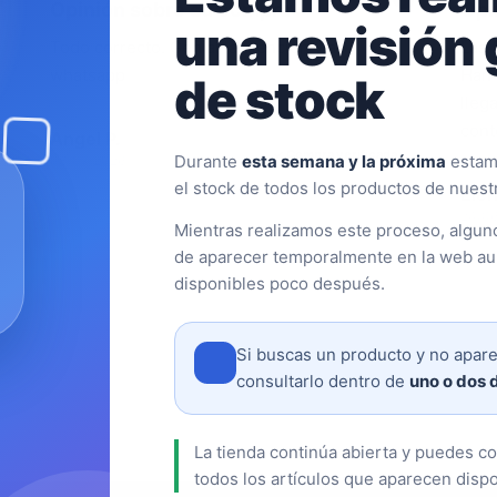
“
“
Opinión sobre su compra
Opi
una revisión 
Todo correcto. Genial la atención vía
Las 
whatsapp
Han 
de stock
lleg
cont
Angel P.
✓ Compra verificada
Durante
esta semana y la próxima
estam
03/07/2026
el stock de todos los productos de nuestr
Elen
24/0
Mientras realizamos este proceso, algun
de aparecer temporalmente en la web au
disponibles poco después.
Si buscas un producto y no apare
consultarlo dentro de
uno o dos 
La tienda continúa abierta y puedes 
todos los artículos que aparecen dispo