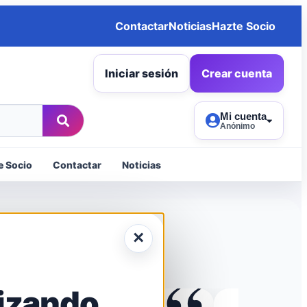
Contactar
Noticias
Hazte Socio
Iniciar sesión
Crear cuenta
Mi cuenta
Anónimo
e Socio
Contactar
Noticias
×
izando