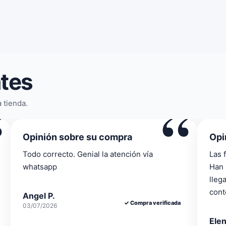
ntes
“
“
 tienda.
Opinión sobre su compra
Opi
Las facilidades de la tienda se agradecen.
La c
Han sido muy ambles y el pedido de ha
se p
llegado sin problema. En general, muy
ante
contenta.
Rex
01/06
Elena S.