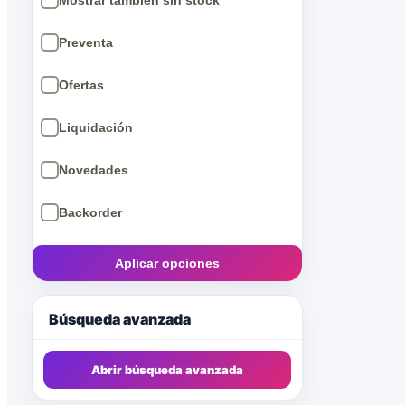
CALLIOPE GAMES
2
CMON
2
DAYS OF WONDER
3
Devir
24
EDGE
30
EDICIONES PRIMIGENIO
1
FANTASY FLIGHT GAMES
35
Aplicar opciones
gamegenic
2
GAMELIN
2
Búsqueda avanzada
GDM
1
Abrir búsqueda avanzada
GENX
3