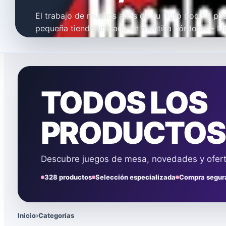
El trabajo de muchos años da su fruto poco a p
pequeña tienda ubicada en montilla córdoba. - 
años demostrables vendiendo tanto juegos de m
productos de informática y…
Leer noticia
TODOS LOS
PRODUCTOS
Descubre juegos de mesa, novedades y oferta
328 productos
Selección especializada
Compra segur
Inicio
›
Categorías