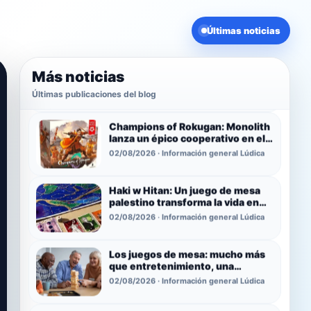
Últimas noticias
Actualizaciónes en la web
/comunidad
02/08/2026 · Noticias de Buymeeples
Más noticias
Últimas publicaciones del blog
Champions of Rokugan: Monolith
lanza un épico cooperativo en el
universo de Leyenda de los Cinco
02/08/2026 · Información general Lúdica
Anillos
Haki w Hitan: Un juego de mesa
palestino transforma la vida en
Cisjordania en una experiencia de
02/08/2026 · Información general Lúdica
estrategia, caos y memoria
Los juegos de mesa: mucho más
que entretenimiento, una
herramienta para la salud mental
02/08/2026 · Información general Lúdica
y la inclusión
LIGA STARWARS UNLIMITED
TWIN SUN - BUYMEEPLES-