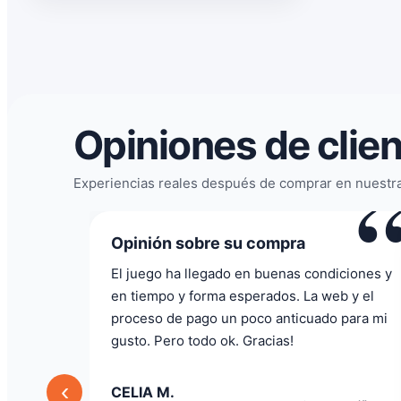
Giochix
1
HABA
1
LastLevel
2
LOOKOUTSPILE
1
Opiniones de clie
LUDONOVA
1
“
Experiencias reales después de comprar en nuestra
Maldito Games
42
MASQUEOCA
1
Opinión sobre su compra
MERCURIO
2
diciones y
Todo correcto. Genial la atención vía
eb y el
whatsapp
PEGASUS SPIELE
1
o para mi
Prueba
1
Angel P.
✓ Compra verificada
03/07/2026
RAVENSBURGER
2
‹