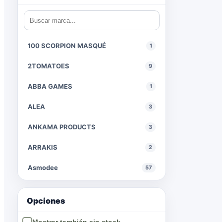
100 SCORPION MASQUÉ
1
2TOMATOES
9
ABBA GAMES
1
ALEA
3
ANKAMA PRODUCTS
3
ARRAKIS
2
Asmodee
57
BIOVIVA!
1
Opciones
BUYMEEPLES
2