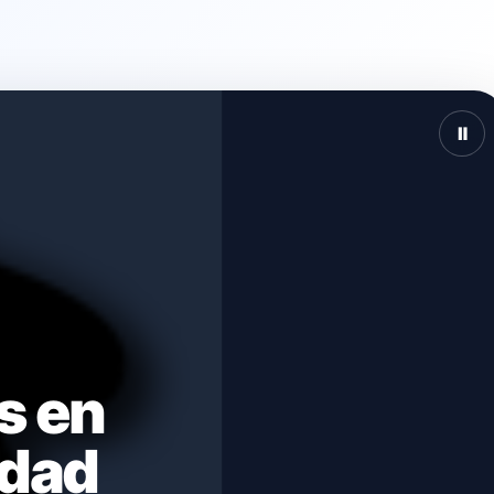
Ⅱ
s en
idad