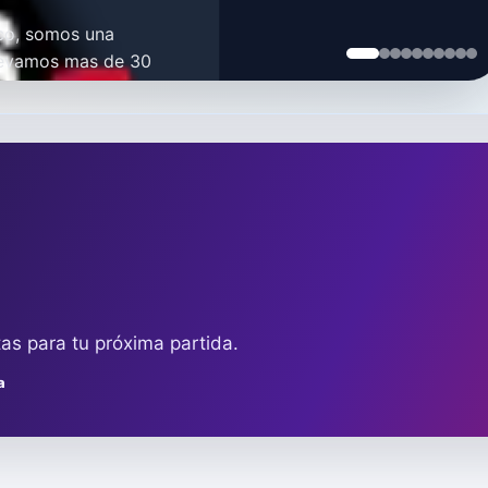
oco, somos una
Llevamos mas de 30
esa como
s para tu próxima partida.
a